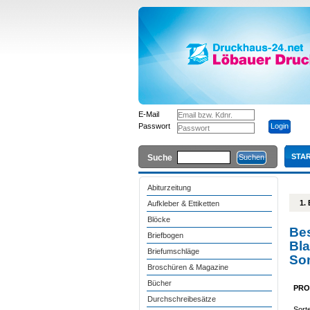
E-Mail
Passwort
STAR
Suche
Abiturzeitung
1.
Aufkleber & Ettiketten
Blöcke
Bes
Briefbogen
Bla
Briefumschläge
So
Broschüren & Magazine
Bücher
PRO
Durchschreibesätze
Sort