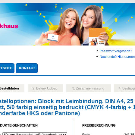
Passwort vergessen?
Neukunde? Hier starten.
TSEITE
KONTAKT
 Bestelldaten
2. Daten- Upload
3. Zusammenfassung
4. Bestäti
telloptionen:
Block mit Leimbindung, DIN A4, 25
tt, 5/0 farbig einseitig bedruckt (CMYK 4-farbig + 
nderfarbe HKS oder Pantone)
DUKTEIGENSCHAFTEN
PREISBERECHNUNG
e:
Preis
341,75