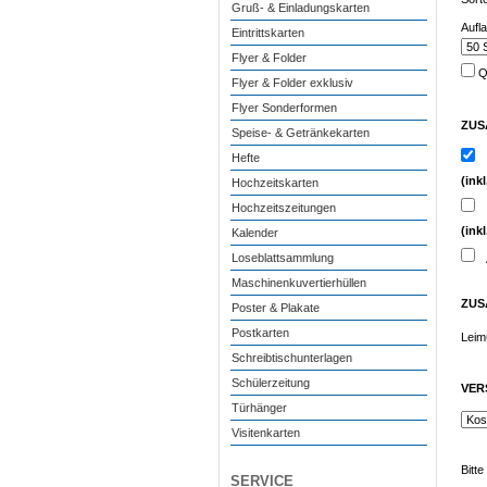
Gruß- & Einladungskarten
Aufl
Eintrittskarten
Flyer & Folder
Qu
Flyer & Folder exklusiv
Flyer Sonderformen
ZUS
Speise- & Getränkekarten
Hefte
(ink
Hochzeitskarten
Hochzeitszeitungen
(ink
Kalender
Loseblattsammlung
A
Maschinenkuvertierhüllen
ZUS
Poster & Plakate
Postkarten
Leim
Schreibtischunterlagen
Schülerzeitung
VER
Türhänger
Visitenkarten
Bitt
SERVICE