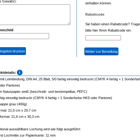
e Gewähr):
einhalten können.
Rabattcode
Sie haben einen Rabattcode? Trage
renzfeld
bitte hier Ihren Rabattcode ein.
ktdetails:
mit Leimbindung, DIN A4, 25 Blatt, 5/0 farbig einseitig bedruckt (CMYK 4-farbig + 1 Sonderfa
der Pantone)
m Naturpapier weiß (beschreib- und bestempelbar, PEFC)
rbig einseitig bedruckt (CMYK 4-farbig + 1 Sonderfarbe HKS oder Pantone)
appe grau (400g)
rmat: 21,0 cm x 29,7 cm
format: 21,6 cm x 30,3 cm
tional auswählbare Lochung wird wie folgt ausgeführt:
nd Lochmitte zur Papierkante: 11 mm