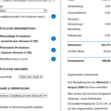
age:
Verarbeitung
0,0
Zusatzoptionen
0,0
alitätskontrolle (von Experten empf.)
Versand /
Verpackung /
0,0
ÄTZLICHE VERARBEITUNG
Bezahlung
Rabattcode
- 0,0
Planmäßige Produktion
l. kostenlosem Versand in DE)
Nettopreis
341,75
Priorisierte Produktion
19.00% MwSt
64,93
l. Express-Versand in DE)
bheftlochung (2 Loch)
Gesamtpreis
406,68
ÄTZLICHE
ANGABEN
Angestrebter Liefertermin
ung Inhalt:
Ihre Bestellung wird am
Mittwoch, 
August 2026
bei Ihnen eintreffen.
SAND & VERPACKUNG
Bitte achten Sie auf einen fristgerec
Zahlungs- sowie fehlerfreien
Druckdateneingang bis 11:01 Uhr, d
e Details im Bemerkungsfeld angeben
wir den angestrebten Liefertermin