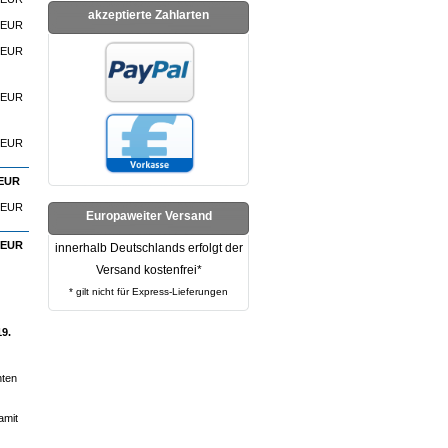
akzeptierte Zahlarten
0 EUR
0 EUR
0 EUR
0 EUR
EUR
EUR
Europaweiter Versand
EUR
innerhalb Deutschlands erfolgt der
Versand kostenfrei*
* gilt nicht für Express-Lieferungen
19.
hten
amit