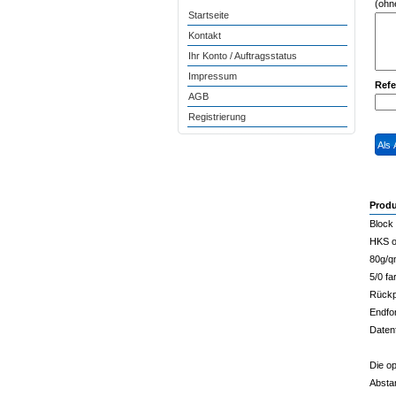
(ohn
Startseite
Kontakt
Ihr Konto / Auftragsstatus
Impressum
Refe
AGB
Registrierung
Produ
Block 
HKS o
80g/q
5/0 fa
Rückp
Endfo
Daten
Die op
Absta