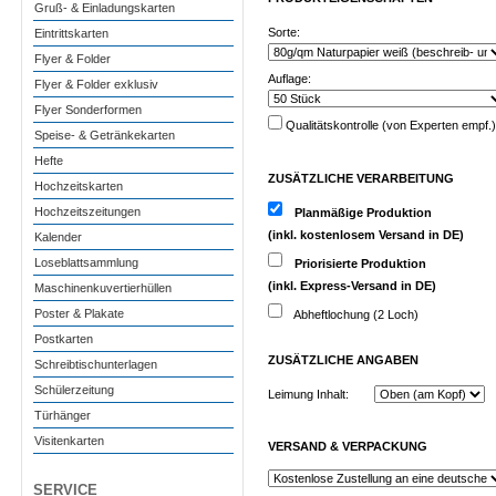
Gruß- & Einladungskarten
Sorte:
Eintrittskarten
Flyer & Folder
Auflage:
Flyer & Folder exklusiv
Flyer Sonderformen
Qualitätskontrolle (von Experten empf.)
Speise- & Getränkekarten
Hefte
ZUSÄTZLICHE VERARBEITUNG
Hochzeitskarten
Hochzeitszeitungen
Planmäßige Produktion
(inkl. kostenlosem Versand in DE)
Kalender
Loseblattsammlung
Priorisierte Produktion
(inkl. Express-Versand in DE)
Maschinenkuvertierhüllen
Poster & Plakate
Abheftlochung (2 Loch)
Postkarten
ZUSÄTZLICHE
ANGABEN
Schreibtischunterlagen
Schülerzeitung
Leimung Inhalt:
Türhänger
Visitenkarten
VERSAND & VERPACKUNG
SERVICE