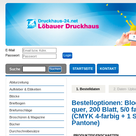
E-Mail
Passwort
STARTSEITE
KONTAKT
Suche
Abiturzeitung
1. Bestelldaten
2. Daten- Upl
Aufkleber & Ettiketten
Blöcke
Bestelloptionen:
Blo
Briefbogen
quer, 200 Blatt, 5/0 
Briefumschläge
(CMYK 4-farbig + 1 
Broschüren & Magazine
Pantone)
Bücher
Durchschreibesätze
PRODUKTEIGENSCHAFTEN