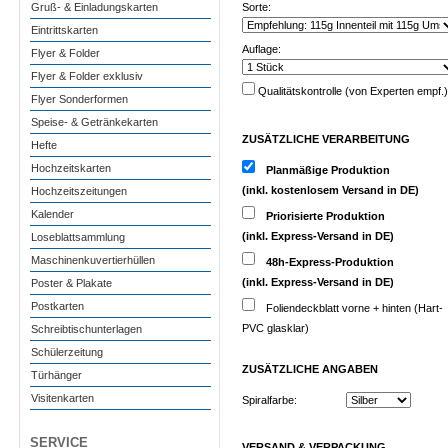
Gruß- & Einladungskarten
Sorte:
Eintrittskarten
Auflage:
Flyer & Folder
Flyer & Folder exklusiv
Qualitätskontrolle (von Experten empf.)
Flyer Sonderformen
Speise- & Getränkekarten
ZUSÄTZLICHE VERARBEITUNG
Hefte
Hochzeitskarten
Planmäßige Produktion
(inkl. kostenlosem Versand in DE)
Hochzeitszeitungen
Kalender
Priorisierte Produktion
(inkl. Express-Versand in DE)
Loseblattsammlung
Maschinenkuvertierhüllen
48h-Express-Produktion
(inkl. Express-Versand in DE)
Poster & Plakate
Postkarten
Foliendeckblatt vorne + hinten (Hart-
PVC glasklar)
Schreibtischunterlagen
Schülerzeitung
ZUSÄTZLICHE
ANGABEN
Türhänger
Visitenkarten
Spiralfarbe:
SERVICE
VERSAND & VERPACKUNG