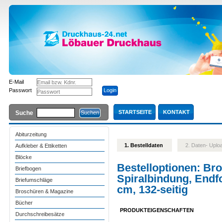
E-Mail
Passwort
STARTSEITE
KONTAKT
Suche
Abiturzeitung
1. Bestelldaten
2. Daten- Upl
Aufkleber & Ettiketten
Blöcke
Bestelloptionen:
Bro
Briefbogen
Spiralbindung, Endf
Briefumschläge
cm, 132-seitig
Broschüren & Magazine
Bücher
PRODUKTEIGENSCHAFTEN
Durchschreibesätze