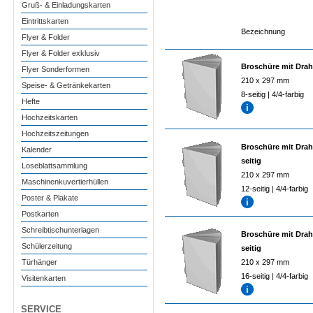
Gruß- & Einladungskarten
Eintrittskarten
Bezeichnung
Flyer & Folder
Flyer & Folder exklusiv
Broschüre mit Drah
Flyer Sonderformen
210 x 297 mm
Speise- & Getränkekarten
8-seitig | 4/4-farbig
Hefte
Hochzeitskarten
Hochzeitszeitungen
Broschüre mit Drah
Kalender
seitig
Loseblattsammlung
210 x 297 mm
Maschinenkuvertierhüllen
12-seitig | 4/4-farbig
Poster & Plakate
Postkarten
Schreibtischunterlagen
Broschüre mit Drah
Schülerzeitung
seitig
Türhänger
210 x 297 mm
16-seitig | 4/4-farbig
Visitenkarten
SERVICE