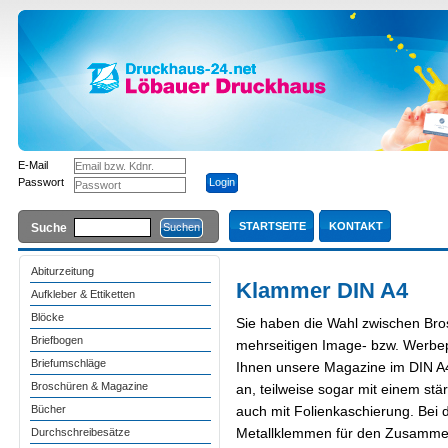
E-Mail
Passwort
STARTSEITE
KONTAKT
Suche
Abiturzeitung
Klammer DIN A4
Aufkleber & Ettiketten
Blöcke
Sie haben die Wahl zwischen Bro
Briefbogen
mehrseitigen Image- bzw. Werbepr
Briefumschläge
Ihnen unsere Magazine im DIN A4
Broschüren & Magazine
an, teilweise sogar mit einem st
Bücher
auch mit Folienkaschierung. Bei 
Metallklemmen für den Zusammenh
Durchschreibesätze